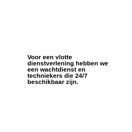
alle middelen om op een veilige manier een
perfect functionerend afvoersysteem te
realiseren. We zorgen er altijd voor dat
onze projecten volledig en
naadloos afgewerkt worden, met de nodige
expertise en kennis.
Voor een vlotte
dienstverlening hebben we
een wachtdienst en
techniekers die 24/7
beschikbaar zijn.
Een waterlek? Dan kan u altijd terecht bij
onze wachtdienst voor herstellingen. De
wachtdienst en techniekers doen er alles
aan voor een zo vlot mogelijke herstelling.