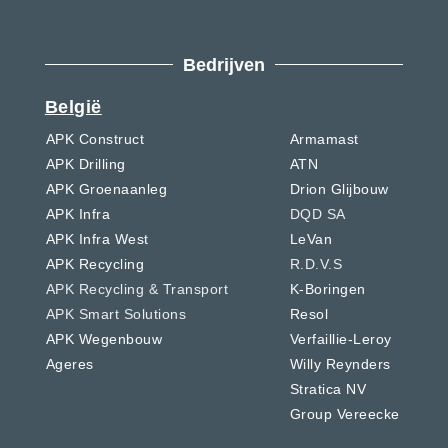
Bedrijven
België
APK Construct
Armamast
APK Drilling
ATN
APK Groenaanleg
Drion Glijbouw
APK Infra
DQD SA
APK Infra West
LeVan
APK Recycling
R.D.V.S
APK Recycling & Transport
K-Boringen
APK Smart Solutions
Resol
APK Wegenbouw
Verfaillie-Leroy
Ageres
Willy Reynders
Stratica NV
Group Vereecke